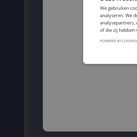
We gebruiken coo
analyseren. We de
analysepartners,
of die zij hebbe
POWERED BY COOKIES