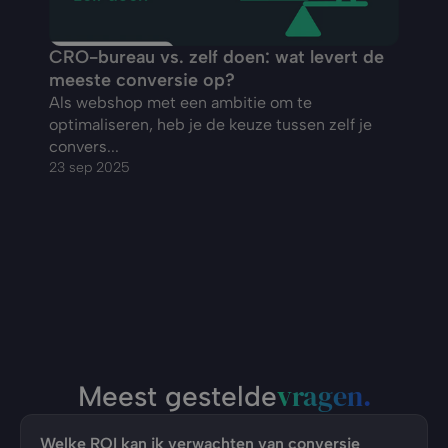
CRO-bureau vs. zelf doen: wat levert de 
Perso
meeste conversie op?
direc
Als webshop met een ambitie om te 
Stel j
optimaliseren, heb je de keuze tussen zelf je 
heet j
convers...
19 sep 
23 sep 2025
vragen.
Meest gestelde
Welke ROI kan ik verwachten van conversie 