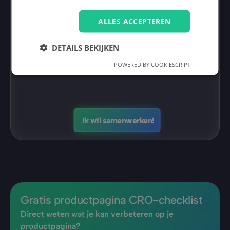
Samenwerken levert je
ALLES ACCEPTEREN
€ 216.000,-
DETAILS BEKIJKEN
per jaar aan extra omzet op.
POWERED BY COOKIESCRIPT
Ik wil samenwerken!
Gratis productpagina CRO-checklist
Direct weten wat je kan verbeteren op je 
productpagina?