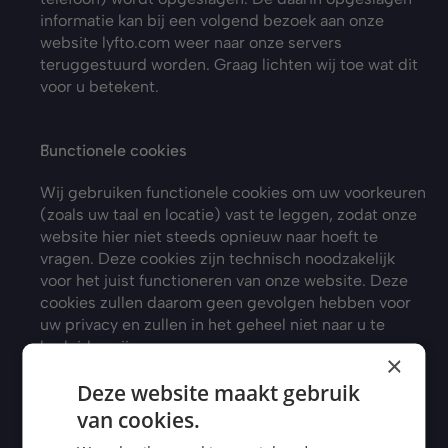
informatie kan bij een volgend bezoek aan onze 
website lyfto.com weer naar onze servers 
teruggestuurd worden. Graag lichten wij toe wat dit 
voor u betekent.
Functionele cookies
Wij gebruiken functionele cookies om uw voorkeuren 
(zoals uw taal en locatie) vast te leggen, zodat onze 
website hier niet steeds opnieuw naar hoeft te 
vragen. Deze cookies zijn technisch noodzakelijk 
voor het juist functioneren van onze website. Deze 
cookies zullen daarom geen gevolgen hebben voor 
uw privacy en zullen in het geheel niet naar u te 
herleiden zijn.
×
Deze website maakt gebruik
Analytische cookies
van cookies.