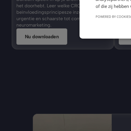
het doorhebt. Leer welke CRO 
conve
of die zij hebbe
beïnvloedingsprincipesze inzetten, van 
en ps
POWERED BY COOKIES
urgentie en schaarste tot complexe 
inspir
neuromarketing. 
ontwe
Nu downloaden
N