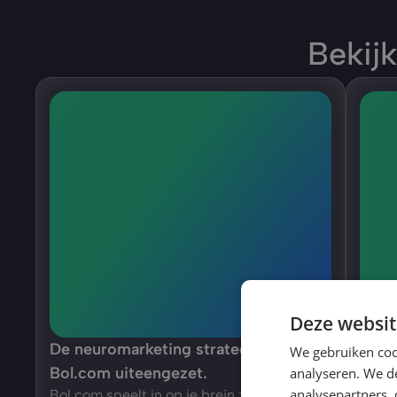
Bekij
Deze websit
De neuromarketing strategie van 
Dit z
We gebruiken coo
Bol.com uiteengezet.
van 
analyseren. We de
analysepartners,
Bol.com speelt in op je brein zonder dat je 
In di