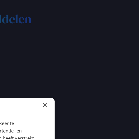
delen
×
keer te
tentie- en
 heeft verstrekt