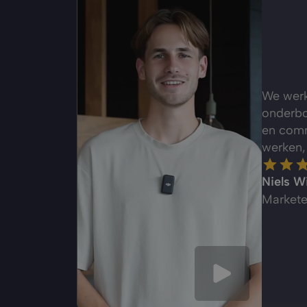
We werk
onderbo
en comm
werken,
Niels W
Market