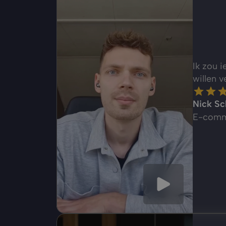
Ik zou 
willen v
Nick Sc
E-comm