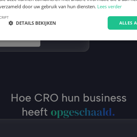
rting pagina’s met slimme opbouw 
n verzameld door uw gebruik van hun diensten.
Lees verder
ychologische triggers. Perfect als 
CRIPT
atie of als basis voor je eigen 
DETAILS BEKIJKEN
ALLES 
rp.
u downloaden
Hoe CRO hun business
opgeschaald.
heeft 