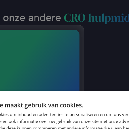
CRO hulpmid
k onze andere 
e maakt gebruik van cookies.
ijn de 7 beste landingspagina's 
kies om inhoud en advertenties te personaliseren en om ons ver
webshops. 
len ook informatie over uw gebruik van onze site met onze adver
 die deze kunnen combineren met andere informatie die u aan hen
t Figma-bestand vind je 7 high-